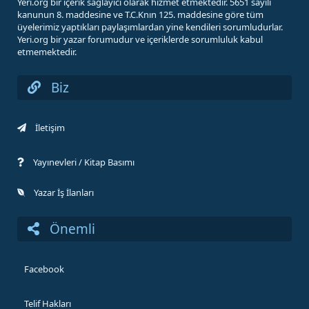
Yeri.org bir içerik sağlayıcı olarak hizmet etmektedir. 5651 sayılı
kanunun 8. maddesine ve T.C.Knın 125. maddesine göre tüm
üyelerimiz yaptıkları paylaşımlardan yine kendileri sorumludurlar.
Yeri.org bir yazar forumudur ve içeriklerde sorumluluk kabul
etmemektedir.
Biz
İletişim
Yayınevleri / Kitap Basımı
Yazar İş İlanları
Önemli
Facebook
Telif Hakları