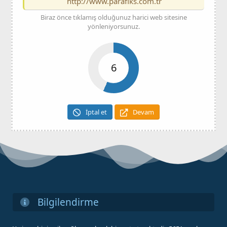
http://www.parafiks.com.tr
Biraz önce tıklamış olduğunuz harici web sitesine
yönleniyorsunuz.
6
İptal et
Devam
Bilgilendirme