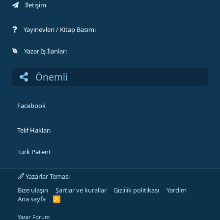
İletişim
Yayınevleri / Kitap Basımı
Yazar İş İlanları
Önemli
Facebook
Telif Hakları
Türk Patent
Yazarlar Teması
Bize ulaşın
Şartlar ve kurallar
Gizlilik politikası
Yardım
Ana sayfa
R
S
S
Yazar Forum