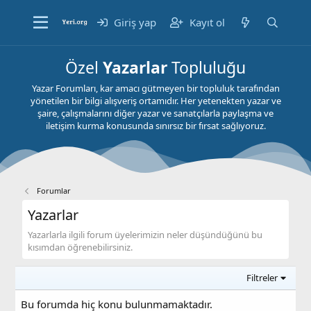
Giriş yap
Kayıt ol
Özel
Yazarlar
Topluluğu
Yazar Forumları, kar amacı gütmeyen bir topluluk tarafından
yönetilen bir bilgi alışveriş ortamıdır. Her yetenekten yazar ve
şaire, çalışmalarını diğer yazar ve sanatçılarla paylaşma ve
iletişim kurma konusunda sınırsız bir fırsat sağlıyoruz.
Forumlar
Yazarlar
Yazarlarla ilgili forum üyelerimizin neler düşündüğünü bu
kısımdan öğrenebilirsiniz.
Filtreler
Bu forumda hiç konu bulunmamaktadır.