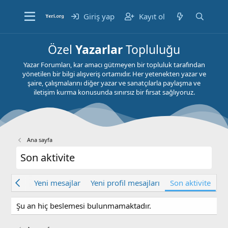
Giriş yap
Kayıt ol
Özel
Yazarlar
Topluluğu
Yazar Forumları, kar amacı gütmeyen bir topluluk tarafından
yönetilen bir bilgi alışveriş ortamıdır. Her yetenekten yazar ve
şaire, çalışmalarını diğer yazar ve sanatçılarla paylaşma ve
iletişim kurma konusunda sınırsız bir fırsat sağlıyoruz.
Ana sayfa
Son aktivite
er yeni
Yeni mesajlar
Yeni profil mesajları
Son aktivite
Şu an hiç beslemesi bulunmamaktadır.