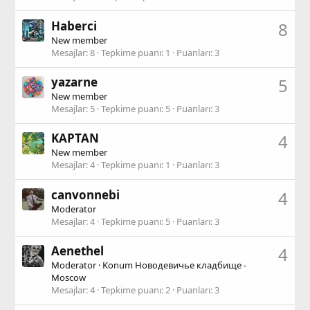
Haberci
8
New member
Mesajlar
8
Tepkime puanı
1
Puanları
3
yazarne
5
New member
Mesajlar
5
Tepkime puanı
5
Puanları
3
KAPTAN
4
New member
Mesajlar
4
Tepkime puanı
1
Puanları
3
canvonnebi
4
Moderator
Mesajlar
4
Tepkime puanı
5
Puanları
3
Aenethel
4
Moderator
·
Konum
Новодевичье кладбище -
Moscow
Mesajlar
4
Tepkime puanı
2
Puanları
3