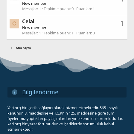
New member
Mesajlar
1
Tepkime puanı
0
Puanları
1
Celal
1
C
New member
Mesajlar
1
Tepkime puanı
1
Puanları
3
Ana sayfa
Bilgilendirme
Yeri.org bir içerik sağlayıcı olarak hizmet etmektedir. 5651 sayılı
kanunun 8. maddesine ve T.C.Knın 125. maddesine göre tüm
üyelerimiz yaptıkları paylaşımlardan yine kendileri sorumludurlar.
Yeri.org bir yazar forumudur ve içeriklerde sorumluluk kabul
etmemektedir.