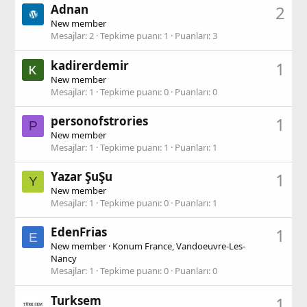
Adnan
2
New member
Mesajlar
2
Tepkime puanı
1
Puanları
3
kadirerdemir
1
New member
Mesajlar
1
Tepkime puanı
0
Puanları
0
personofstrories
1
P
New member
Mesajlar
1
Tepkime puanı
1
Puanları
1
Yazar ŞuŞu
1
Y
New member
Mesajlar
1
Tepkime puanı
0
Puanları
1
EdenFrias
1
E
New member
·
Konum
France, Vandoeuvre-Les-
Nancy
Mesajlar
1
Tepkime puanı
0
Puanları
0
Turksem
1