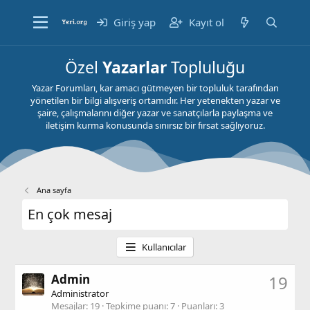
Giriş yap
Kayıt ol
Özel
Yazarlar
Topluluğu
Yazar Forumları, kar amacı gütmeyen bir topluluk tarafından
yönetilen bir bilgi alışveriş ortamıdır. Her yetenekten yazar ve
şaire, çalışmalarını diğer yazar ve sanatçılarla paylaşma ve
iletişim kurma konusunda sınırsız bir fırsat sağlıyoruz.
Ana sayfa
En çok mesaj
Kullanıcılar
Admin
19
Administrator
Mesajlar
19
Tepkime puanı
7
Puanları
3