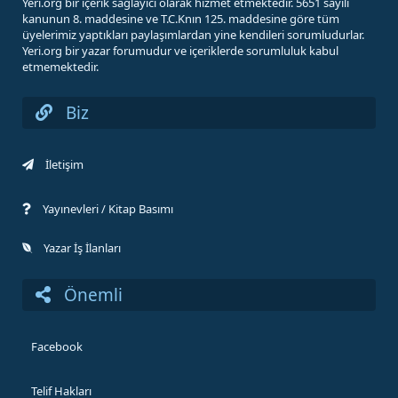
Yeri.org bir içerik sağlayıcı olarak hizmet etmektedir. 5651 sayılı
kanunun 8. maddesine ve T.C.Knın 125. maddesine göre tüm
üyelerimiz yaptıkları paylaşımlardan yine kendileri sorumludurlar.
Yeri.org bir yazar forumudur ve içeriklerde sorumluluk kabul
etmemektedir.
Biz
İletişim
Yayınevleri / Kitap Basımı
Yazar İş İlanları
Önemli
Facebook
Telif Hakları