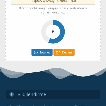
https://www.iyisozler.com.tr
Biraz önce tıklamış olduğunuz harici web sitesine
yönleniyorsunuz.
6
İptal et
Devam
Bilgilendirme