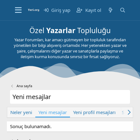
Giriş yap
Kayıt ol
Özel
Yazarlar
Topluluğu
Yazar Forumları, kar amacı gütmeyen bir topluluk tarafından
yönetilen bir bilgi alışveriş ortamıdır. Her yetenekten yazar ve
şaire, çalışmalarını diğer yazar ve sanatçılarla paylaşma ve
iletişim kurma konusunda sınırsız bir fırsat sağlıyoruz.
Ana sayfa
Yeni mesajlar
Neler yeni
Yeni mesajlar
Yeni profil mesajları
Son akti
Sonuç bulunamadı.